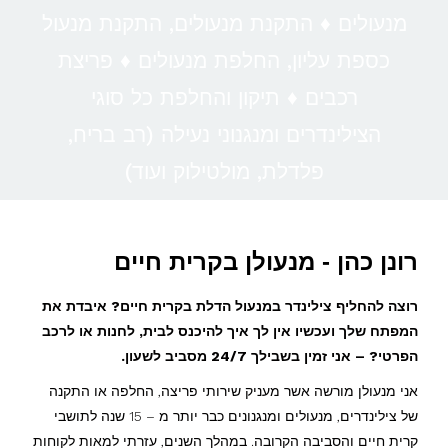
מנעולים ♦ התקנת מנעולים, התקנת מנעול
כספת עליון, החלפת מנעולים ♦ פריצת
רכבים ♦ תיקון והחלפת כל סוגי
הצילינדרים ומנגנוני נעילה (רב בריח,
פלדלת, מולטילוק ועוד)
רונן כהן - מנעולן בקרית חיים
רוצה להחליף צילינדר במנעול הדלת בקרית חיים? איבדת את
המפתח שלך ועכשיו אין לך איך להיכנס לבית, לחנות או לרכב
הפרטי? – אני זמין בשבילך 24/7 מסביב לשעון.
אני מנעולן מורשה אשר מעניק שירותי פריצה, החלפה או התקנה
של צילינדרים, מנעולים ומנגנונים כבר יותר מ – 15 שנה לתושבי
קרית חיים והסביבה הקרובה. במהלך השנים, עזרתי למאות לקוחות