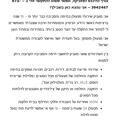
צורך להיכנס לפאניקה, אפשר פשוט להתקשר אלי ב – 072-
3942467 – אני נמצא כאן בשבילך!
אני מעניק שירותי מנעולן בחיפה והסביבה כבר יותר מ – 15 שנה
ברציפות כאשר הידע, הניסיון והמומחיות הרבה שצברתי מאפשרים
לי לפתור את התקלה עד הצד הטוב ביותר, במהירות ובמחיר הוגן.
אני מנעולן מוסמך, בעל תעודת יושר ואישור לעבודה ממשטרת
ישראל.
בין השירותים שאני מעניק לתושבי חיפה והסביבה הקרובה, ניתן
למצוא:
שירותי פריצה לבתים, דירות, רכבים, חנויות ועסקים בחיפה
התקנה והחלפה של מנעולים מכל הסוגים (פלדלת, שריונית
חוסם, YALE, רב בריח, מולטילוק ועוד).
התקנה, החלפה או תיקון של צילינדרים ומנגנונים לדלתות
מכל הסוגים.
100% אחריות על העבודה וחלקי החילוף בבית הלקוח.
מנעולן 24 שעות ביממה – כי אף אי אפשר לדעת מתי ננעל
מחוץ לדלת.