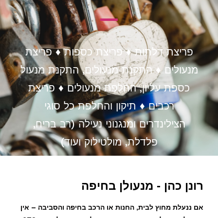
פריצת דלתות ♦ פריצת כספות ♦ פריצת
מנעולים ♦ התקנת מנעולים, התקנת מנעול
כספת עליון, החלפת מנעולים ♦ פריצת
רכבים ♦ תיקון והחלפת כל סוגי
הצילינדרים ומנגנוני נעילה (רב בריח,
פלדלת, מולטילוק ועוד)
רונן כהן - מנעולן בחיפה
אם ננעלת מחוץ לבית, החנות או הרכב בחיפה והסביבה – אין